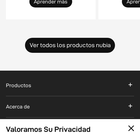
Aprender más
Apre
Ver todos los productos nubia
Productos
Acerca de
Soporte
Valoramos Su Privacidad