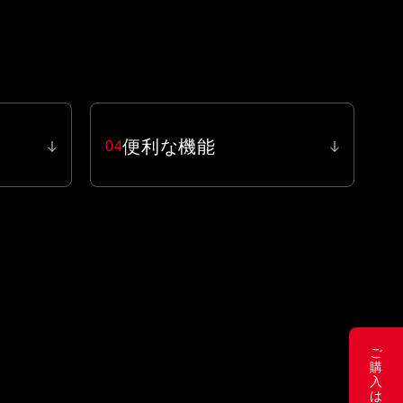
便利な機能
04
ご
購
入
は