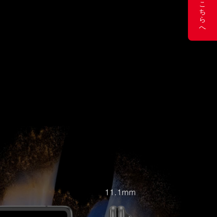
こ
ち
ら
へ