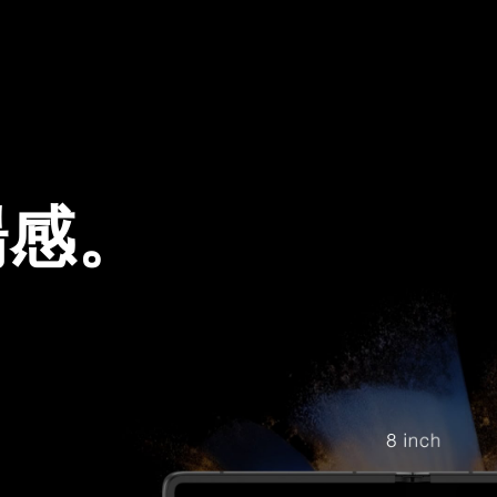
、
場感。