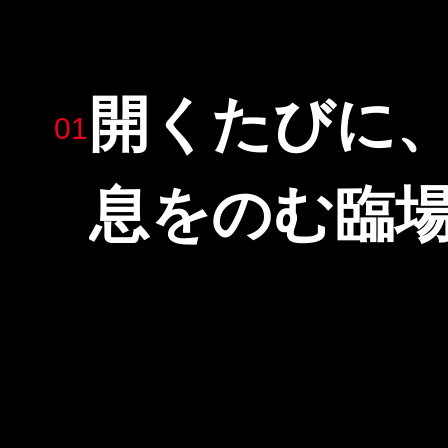
開くたびに
01
息をのむ臨