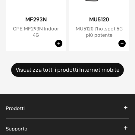
MF293N
MU5120
CPE MF293N Indoor
MU5120 l'hotspot 5G
4G
più potente
Visualizza tutti i prodotti Internet mobile
Prodotti
Supporto