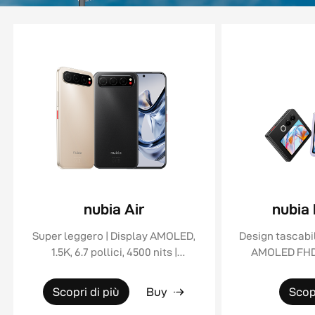
nubia Air
nubia 
Super leggero | Display AMOLED,
Design tascabil
1.5K, 6.7 pollici, 4500 nits |
AMOLED FHD+ 
Certificazioni IP68 - IP69 - IP69K
Doppia fotoc
| Batteria 5000mAh con ricarica
Batteria 4325
Scopri di più
Buy
Scopr
rapida 32W
rap