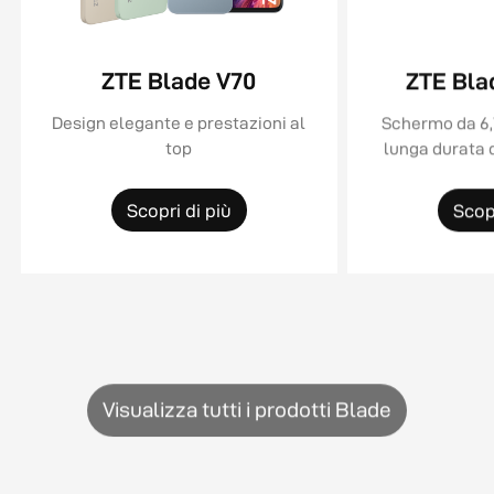
ZTE Blade V70
ZTE Bla
Design elegante e prestazioni al
Schermo da 6,7
top
lunga durata 
design elegan
Scopri di più
Scopr
Visualizza tutti i prodotti Blade